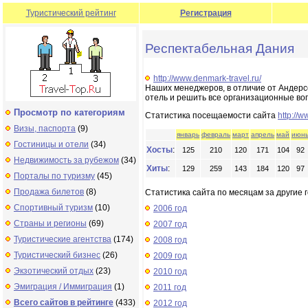
Туристический рейтинг
Регистрация
Респектабельная Дания
http://www.denmark-travel.ru/
Наших менеджеров, в отличие от Андерсе
отель и решить все организационные вопр
Просмотр по категориям
Статистика посещаемости сайта
http://w
Визы, паспорта
(9)
январь
февраль
март
апрель
май
июн
Гостиницы и отели
(34)
Хосты
:
125
210
120
171
104
92
Недвижимость за рубежом
(34)
Хиты
:
129
259
143
184
120
97
Порталы по туризму
(45)
Продажа билетов
(8)
Статистика сайта по месяцам за другие г
Спортивный туризм
(10)
2006 год
Страны и регионы
(69)
2007 год
Туристические агентства
(174)
2008 год
Туристический бизнес
(26)
2009 год
Экзотический отдых
(23)
2010 год
Эмиграция / Иммиграция
(1)
2011 год
Всего сайтов в рейтинге
(433)
2012 год