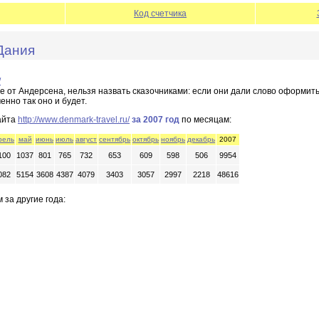
Код счетчика
Дания
/
 от Андерсена, нельзя назвать сказочниками: если они дали слово оформить
енно так оно и будет.
айта
http://www.denmark-travel.ru/
за 2007 год
по месяцам:
рель
май
июнь
июль
август
сентябрь
октябрь
ноябрь
декабрь
2007
100
1037
801
765
732
653
609
598
506
9954
082
5154
3608
4387
4079
3403
3057
2997
2218
48616
 за другие года: