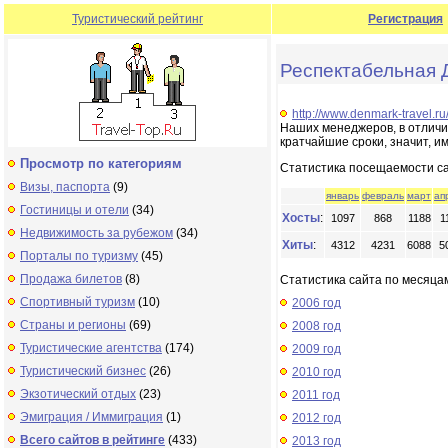
Туристический рейтинг
Регистрация
Респектабельная 
http://www.denmark-travel.ru
Наших менеджеров, в отличие
кратчайшие сроки, значит, им
Просмотр по категориям
Статистика посещаемости с
Визы, паспорта
(9)
январь
февраль
март
ап
Гостиницы и отели
(34)
Хосты
:
1097
868
1188
1
Недвижимость за рубежом
(34)
Хиты
:
4312
4231
6088
5
Порталы по туризму
(45)
Продажа билетов
(8)
Статистика сайта по месяцам
Спортивный туризм
(10)
2006 год
Страны и регионы
(69)
2008 год
Туристические агентства
(174)
2009 год
Туристический бизнес
(26)
2010 год
Экзотический отдых
(23)
2011 год
Эмиграция / Иммиграция
(1)
2012 год
Всего сайтов в рейтинге
(433)
2013 год