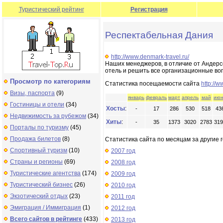
Туристический рейтинг
Регистрация
Респектабельная Дания
http://www.denmark-travel.ru/
Наших менеджеров, в отличие от Андерсе
отель и решить все организационные вопр
Просмотр по категориям
Статистика посещаемости сайта
http://w
Визы, паспорта
(9)
январь
февраль
март
апрель
май
июн
Гостиницы и отели
(34)
Хосты
:
-
17
286
530
518
43
Недвижимость за рубежом
(34)
Хиты
:
-
35
1373
3020
2783
319
Порталы по туризму
(45)
Продажа билетов
(8)
Статистика сайта по месяцам за другие г
Спортивный туризм
(10)
2007 год
Страны и регионы
(69)
2008 год
Туристические агентства
(174)
2009 год
Туристический бизнес
(26)
2010 год
Экзотический отдых
(23)
2011 год
Эмиграция / Иммиграция
(1)
2012 год
Всего сайтов в рейтинге
(433)
2013 год