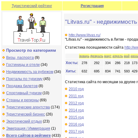
Туристический рейтинг
Регистрация
"Litvas.ru" - недвижимость
http://www.litvas.ru/
"Litvas.ru" - недвижимость в Литве - про
Статистика посещаемости сайта
http://w
Просмотр по категориям
январь
февраль
март
апрель
май
июн
Визы, паспорта
(9)
Хосты
:
278
292
334
286
218
173
Гостиницы и отели
(34)
Хиты
:
632
695
834
741
593
429
Недвижимость за рубежом
(34)
Порталы по туризму
(45)
Статистика сайта по месяцам за другие г
Продажа билетов
(8)
2010 год
Спортивный туризм
(10)
2011 год
Страны и регионы
(69)
2012 год
Туристические агентства
(174)
2014 год
Туристический бизнес
(26)
2015 год
Экзотический отдых
(23)
2016 год
Эмиграция / Иммиграция
(1)
2017 год
Всего сайтов в рейтинге
(433)