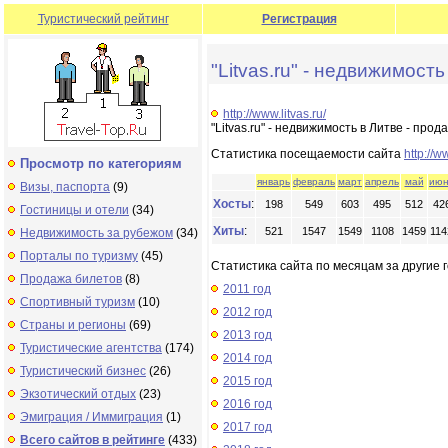
Туристический рейтинг
Регистрация
"Litvas.ru" - недвижимость
http://www.litvas.ru/
"Litvas.ru" - недвижимость в Литве - про
Статистика посещаемости сайта
http://w
Просмотр по категориям
январь
февраль
март
апрель
май
июн
Визы, паспорта
(9)
Хосты
:
198
549
603
495
512
42
Гостиницы и отели
(34)
Хиты
:
521
1547
1549
1108
1459
114
Недвижимость за рубежом
(34)
Порталы по туризму
(45)
Статистика сайта по месяцам за другие г
Продажа билетов
(8)
2011 год
Спортивный туризм
(10)
2012 год
Страны и регионы
(69)
2013 год
Туристические агентства
(174)
2014 год
Туристический бизнес
(26)
2015 год
Экзотический отдых
(23)
2016 год
Эмиграция / Иммиграция
(1)
2017 год
Всего сайтов в рейтинге
(433)