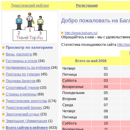
Туристический рейтинг
Регистрация
Добро пожаловать на Баг
http://www.baham.ru/
Обращайтесь к нам – мы с удовольствием
Статистика посещаемости сайта
http://
Просмотр по категориям
Визы, паспорта
(9)
Гостиницы и отели
(34)
Всего за май 2008
Недвижимость за рубежом
(34)
Четверг
01
Порталы по туризму
(45)
Пятница
02
Суббота
03
Продажа билетов
(8)
Воскресенье
04
Спортивный туризм
(10)
Понедельник
05
Страны и регионы
(69)
Вторник
06
Туристические агентства
(174)
Среда
07
Туристический бизнес
(26)
Четверг
08
Экзотический отдых
(23)
Пятница
09
Эмиграция / Иммиграция
(1)
Суббота
10
Всего сайтов в рейтинге
(433)
Воскресенье
11