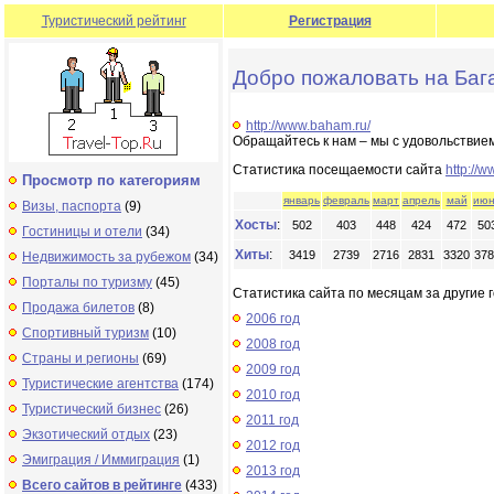
Туристический рейтинг
Регистрация
Добро пожаловать на Баг
http://www.baham.ru/
Обращайтесь к нам – мы с удовольствием
Статистика посещаемости сайта
http://
Просмотр по категориям
январь
февраль
март
апрель
май
июн
Визы, паспорта
(9)
Хосты
:
502
403
448
424
472
50
Гостиницы и отели
(34)
Хиты
:
3419
2739
2716
2831
3320
378
Недвижимость за рубежом
(34)
Порталы по туризму
(45)
Статистика сайта по месяцам за другие г
Продажа билетов
(8)
2006 год
Спортивный туризм
(10)
2008 год
Страны и регионы
(69)
2009 год
Туристические агентства
(174)
2010 год
Туристический бизнес
(26)
2011 год
Экзотический отдых
(23)
2012 год
Эмиграция / Иммиграция
(1)
2013 год
Всего сайтов в рейтинге
(433)