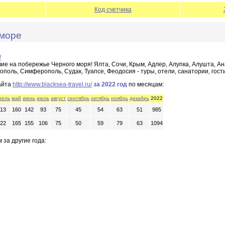
Код счетчика
 море
/
е на побережье Черного моря! Ялта, Сочи, Крым, Адлер, Алупка, Алушта, Ана
ополь, Симферополь, Судак, Туапсе, Феодосия - туры, отели, санатории, гос
айта
http://www.blacksea-travel.ru/
за 2022 год
по месяцам:
рель
май
июнь
июль
август
сентябрь
октябрь
ноябрь
декабрь
2022
113
160
142
93
75
45
54
63
51
985
22
165
155
106
75
50
59
79
63
1094
 за другие года: