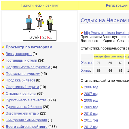
Туристический рейтинг
Регистрация
Отдых на Черном
http://www.blacksea-travel.ru
Приглашаем Вас в путешестви
Лазаревское, Одесса, Севаст
Просмотр по категориям
Статистика посещаемости с
Визы, паспорта
(9)
январь
февраль
март
ап
Гостиницы и отели
(34)
Хосты
:
71
56
62
Недвижимость за рубежом
(34)
Хиты
:
88
66
66
1
Порталы по туризму
(45)
Продажа билетов
(8)
Статистика сайта по месяцам
Спортивный туризм
(10)
2006 год
Страны и регионы
(69)
2007 год
Туристические агентства
(174)
2008 год
Туристический бизнес
(26)
2009 год
Экзотический отдых
(23)
2010 год
Эмиграция / Иммиграция
(1)
2011 год
Всего сайтов в рейтинге
(433)
2012 год