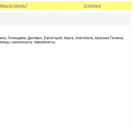
Забыли пароль?
О проекте
па, Геленджик, Дагомыс, Евпатория, Керчь, Коктебель, Красная Поляна,
тиницы, пансионаты. Авиабилеты.