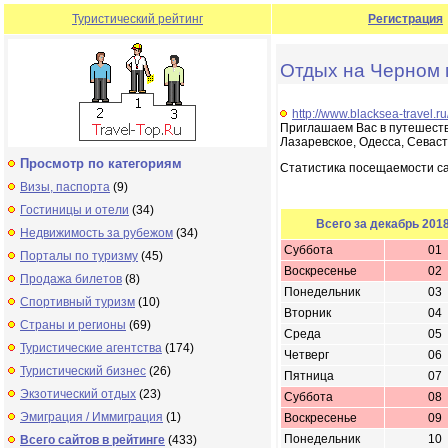
Туристический рейтинг
Регистрация
Отдых на Черном
http://www.blacksea-travel.ru
Приглашаем Вас в путешестви
Лазаревское, Одесса, Севаст
Просмотр по категориям
Статистика посещаемости с
Визы, паспорта
(9)
Гостиницы и отели
(34)
Всего за декабрь 201
Недвижимость за рубежом
(34)
Суббота
01
Порталы по туризму
(45)
Воскресенье
02
Продажа билетов
(8)
Понедельник
03
Спортивный туризм
(10)
Вторник
04
Страны и регионы
(69)
Среда
05
Туристические агентства
(174)
Четверг
06
Туристический бизнес
(26)
Пятница
07
Экзотический отдых
(23)
Суббота
08
Эмиграция / Иммиграция
(1)
Воскресенье
09
Понедельник
10
Всего сайтов в рейтинге
(433)