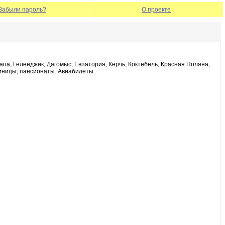
Забыли пароль?
О проекте
па, Геленджик, Дагомыс, Евпатория, Керчь, Коктебель, Красная Поляна,
тиницы, пансионаты. Авиабилеты.