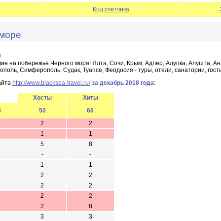
Код счетчика
 море
/
е на побережье Черного моря! Ялта, Сочи, Крым, Адлер, Алупка, Алушта, Ана
ополь, Симферополь, Судак, Туапсе, Феодосия - туры, отели, санатории, гос
айта
http://www.blacksea-travel.ru/
за декабрь 2018 года
:
Хосты
Хиты
8
50
66
2
2
1
1
5
8
-
-
1
1
2
2
2
2
2
2
2
8
3
3