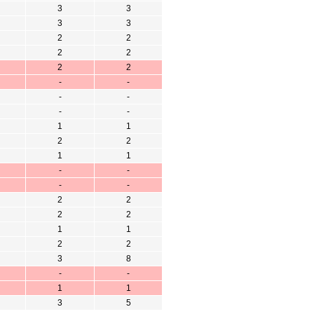
3
3
3
3
2
2
2
2
2
2
-
-
-
-
-
-
1
1
2
2
1
1
-
-
-
-
2
2
2
2
1
1
2
2
3
8
-
-
1
1
3
5