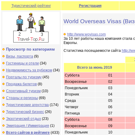
Туристический рейтинг
Регистрация
World Overseas Visas (Ви
http://www.wovisas.com
За 10 лет работы наша компания стала
Европы.
Просмотр по категориям
Статистика посещаемости сайта
http://
Визы, паспорта
(9)
Гостиницы и отели
(34)
Всего за июнь 2019
Недвижимость за рубежом
(34)
Суббота
01
Порталы по туризму
(45)
Воскресенье
02
Продажа билетов
(8)
Понедельник
03
Спортивный туризм
(10)
Вторник
04
Страны и регионы
(69)
Среда
05
Туристические агентства
(174)
Четверг
06
Туристический бизнес
(26)
Пятница
07
Экзотический отдых
(23)
Суббота
08
Эмиграция / Иммиграция
(1)
Воскресенье
09
Понедельник
10
Всего сайтов в рейтинге
(433)