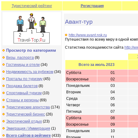
Туристический рейтинг
Регистрация
Авант-тур
http://www.avant.nsk.ru
Путешествия по всему миру в одной ком
Статистика посещаемости сайта
http://w
Просмотр по категориям
Визы, паспорта
(9)
Гостиницы и отели
(34)
Всего за июль 2023
Недвижимость за рубежом
(34)
Суббота
01
Порталы по туризму
(45)
Воскресенье
02
Понедельник
03
Продажа билетов
(8)
Вторник
04
Спортивный туризм
(10)
Среда
05
Страны и регионы
(69)
Четверг
06
Туристические агентства
(174)
Пятница
07
Туристический бизнес
(26)
Суббота
08
Экзотический отдых
(23)
Воскресенье
09
Эмиграция / Иммиграция
(1)
Понедельник
10
Всего сайтов в рейтинге
(433)
Вторник
11