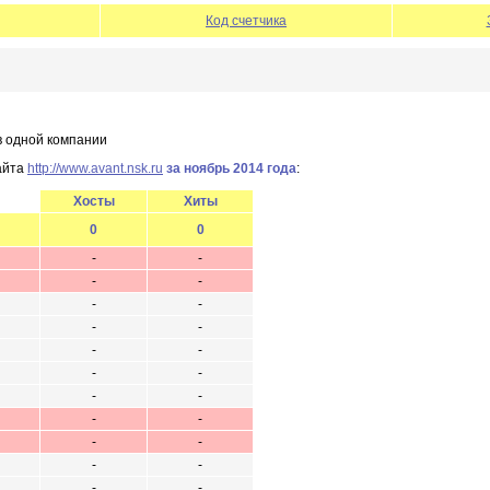
Код счетчика
в одной компании
айта
http://www.avant.nsk.ru
за ноябрь 2014 года
:
Хосты
Хиты
0
0
-
-
-
-
-
-
-
-
-
-
-
-
-
-
-
-
-
-
-
-
-
-