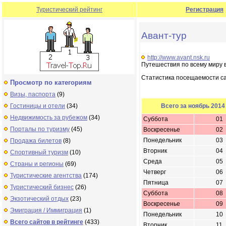
Туристический рейтинг
Регистрация
Авант-тур
http://www.avant.nsk.ru
Путешествия по всему миру 
Статистика посещаемости с
Просмотр по категориям
Визы, паспорта
(9)
Гостиницы и отели
(34)
Всего за ноябрь 2014
Недвижимость за рубежом
(34)
Суббота
01
Порталы по туризму
(45)
Воскресенье
02
Понедельник
03
Продажа билетов
(8)
Вторник
04
Спортивный туризм
(10)
Среда
05
Страны и регионы
(69)
Четверг
06
Туристические агентства
(174)
Пятница
07
Туристический бизнес
(26)
Суббота
08
Экзотический отдых
(23)
Воскресенье
09
Эмиграция / Иммиграция
(1)
Понедельник
10
Всего сайтов в рейтинге
(433)
Вторник
11