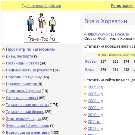
Туристический рейтинг
Регистрация
Все о Хорватии
http://www.croatia-rest.ru/
Croatia-Rest - туры в Хорват
Статистика посещаемости с
Просмотр по категориям
январь
февраль
март
ап
Визы, паспорта
(9)
Хосты
:
137
131
174
Гостиницы и отели
(34)
Хиты
:
176
261
232
1
Недвижимость за рубежом
(34)
Порталы по туризму
(45)
Статистика сайта по месяцам
Продажа билетов
(8)
2006 год
Спортивный туризм
(10)
2007 год
Страны и регионы
(69)
2008 год
Туристические агентства
(174)
2009 год
Туристический бизнес
(26)
2010 год
Экзотический отдых
(23)
2011 год
Эмиграция / Иммиграция
(1)
2012 год
Всего сайтов в рейтинге
(433)