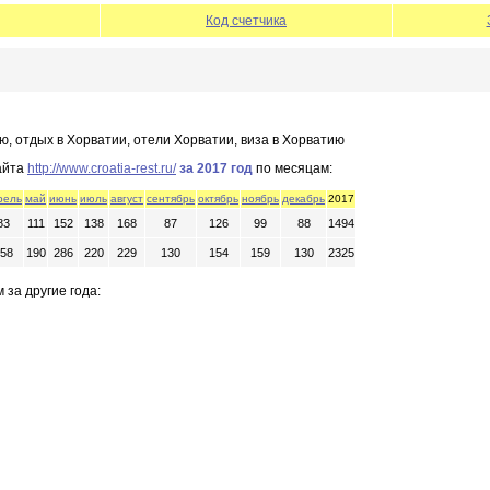
Код счетчика
ию, отдых в Хорватии, отели Хорватии, виза в Хорватию
айта
http://www.croatia-rest.ru/
за 2017 год
по месяцам:
рель
май
июнь
июль
август
сентябрь
октябрь
ноябрь
декабрь
2017
83
111
152
138
168
87
126
99
88
1494
58
190
286
220
229
130
154
159
130
2325
 за другие года: