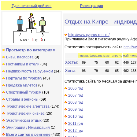
Туристический рейтинг
Регистрация
Отдых на Кипре - индиви
http://www.cyprus-rest.ru/
Приглашаем Вас в сказочную родину Афр
Статистика посещаемости сайта
http://w
Просмотр по категориям
январь
февраль
март
апрель
май
июн
Визы, паспорта
(9)
Хосты
:
89
75
60
62
446
127
Гостиницы и отели
(34)
Хиты
:
96
79
60
65
462
138
Недвижимость за рубежом
(34)
Порталы по туризму
(45)
Статистика сайта по месяцам за другие г
Продажа билетов
(8)
2006 год
Спортивный туризм
(10)
2007 год
Страны и регионы
(69)
2008 год
Туристические агентства
(174)
2009 год
Туристический бизнес
(26)
2010 год
Экзотический отдых
(23)
2011 год
Эмиграция / Иммиграция
(1)
2012 год
Всего сайтов в рейтинге
(433)