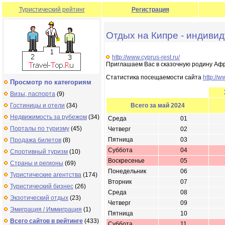
Туристический рейтинг
Регистрация
Отдых на Кипре - индиви
http://www.cyprus-rest.ru/
Приглашаем Вас в сказочную родину Афр
Статистика посещаемости сайта
http://w
Просмотр по категориям
Визы, паспорта
(9)
Гостиницы и отели
(34)
Всего за май 2024
Недвижимость за рубежом
(34)
Среда
01
Порталы по туризму
(45)
Четверг
02
Пятница
03
Продажа билетов
(8)
Суббота
04
Спортивный туризм
(10)
Воскресенье
05
Страны и регионы
(69)
Понедельник
06
Туристические агентства
(174)
Вторник
07
Туристический бизнес
(26)
Среда
08
Экзотический отдых
(23)
Четверг
09
Эмиграция / Иммиграция
(1)
Пятница
10
Всего сайтов в рейтинге
(433)
Суббота
11