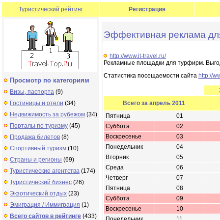
Туристический рейтинг
Регистрация
Эффективная реклама дл
http://www.it-travel.ru/
Рекламные площадки для турфирм. Выго
Статистика посещаемости сайта
http://ww
Просмотр по категориям
Визы, паспорта
(9)
Гостиницы и отели
(34)
Всего за апрель 2011
Недвижимость за рубежом
(34)
Пятница
01
Порталы по туризму
(45)
Суббота
02
Воскресенье
03
Продажа билетов
(8)
Понедельник
04
Спортивный туризм
(10)
Вторник
05
Страны и регионы
(69)
Среда
06
Туристические агентства
(174)
Четверг
07
Туристический бизнес
(26)
Пятница
08
Экзотический отдых
(23)
Суббота
09
Эмиграция / Иммиграция
(1)
Воскресенье
10
Всего сайтов в рейтинге
(433)
Понедельник
11