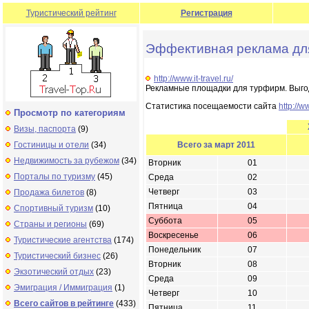
Туристический рейтинг
Регистрация
Эффективная реклама дл
http://www.it-travel.ru/
Рекламные площадки для турфирм. Выго
Статистика посещаемости сайта
http://ww
Просмотр по категориям
Визы, паспорта
(9)
Гостиницы и отели
(34)
Всего за март 2011
Недвижимость за рубежом
(34)
Вторник
01
Порталы по туризму
(45)
Среда
02
Четверг
03
Продажа билетов
(8)
Пятница
04
Спортивный туризм
(10)
Суббота
05
Страны и регионы
(69)
Воскресенье
06
Туристические агентства
(174)
Понедельник
07
Туристический бизнес
(26)
Вторник
08
Экзотический отдых
(23)
Среда
09
Эмиграция / Иммиграция
(1)
Четверг
10
Всего сайтов в рейтинге
(433)
Пятница
11