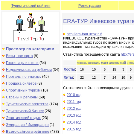
Туристический рейтинг
Регистрация
ERA-ТУР Ижевское тураг
http://era-tour.ucoz.ru/
ИЖЕВСКОЕ турагентство «ЭРА-ТУР» приг
индивидуальных туров по всему миру и, 
пожелания - мы находим лучшие из вариа
Просмотр по категориям
Статистика посещаемости сайта
http://er
Визы, паспорта
(9)
Гостиницы и отели
(34)
январь
февраль
март
апрель
май
июн
Хосты
:
Недвижимость за рубежом
(34)
16
10
6
15
3
5
Порталы по туризму
(45)
Хиты
:
22
12
7
24
10
9
Продажа билетов
(8)
Статистика сайта по месяцам за другие г
Спортивный туризм
(10)
2010 год
Страны и регионы
(69)
2011 год
Туристические агентства
(174)
2012 год
Туристический бизнес
(26)
2013 год
Экзотический отдых
(23)
2014 год
Эмиграция / Иммиграция
(1)
2015 год
Всего сайтов в рейтинге
(433)