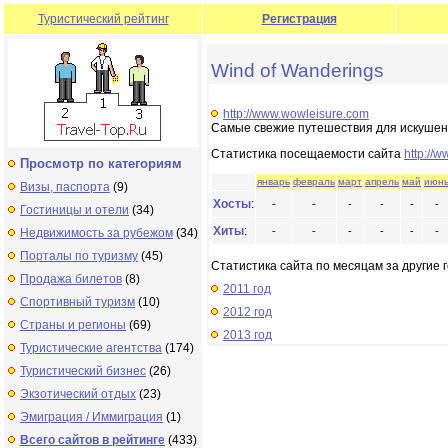
Туристический рейтинг
Регистрация
Wind of Wanderings
http://www.wowleisure.com
Самые свежие путешествия для искушен
Статистика посещаемости сайта
http://
Просмотр по категориям
январь
февраль
март
апрель
май
июн
Визы, паспорта
(9)
Хосты
:
-
-
-
-
-
-
Гостиницы и отели
(34)
Хиты
:
-
-
-
-
-
-
Недвижимость за рубежом
(34)
Порталы по туризму
(45)
Статистика сайта по месяцам за другие г
Продажа билетов
(8)
2011 год
Спортивный туризм
(10)
2012 год
Страны и регионы
(69)
2013 год
Туристические агентства
(174)
Туристический бизнес
(26)
Экзотический отдых
(23)
Эмиграция / Иммиграция
(1)
Всего сайтов в рейтинге
(433)