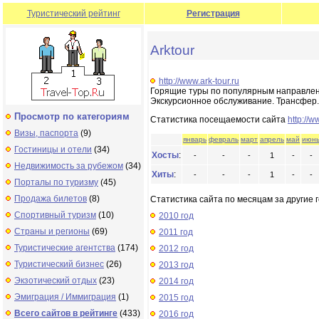
Туристический рейтинг
Регистрация
Arktour
http://www.ark-tour.ru
Горящие туры по популярным направлени
Экскурсионное обслуживание. Трансфер.
Просмотр по категориям
Статистика посещаемости сайта
http://w
Визы, паспорта
(9)
январь
февраль
март
апрель
май
июн
Гостиницы и отели
(34)
Хосты
:
-
-
-
1
-
-
Недвижимость за рубежом
(34)
Хиты
:
-
-
-
1
-
-
Порталы по туризму
(45)
Продажа билетов
(8)
Статистика сайта по месяцам за другие г
Спортивный туризм
(10)
2010 год
Страны и регионы
(69)
2011 год
Туристические агентства
(174)
2012 год
Туристический бизнес
(26)
2013 год
Экзотический отдых
(23)
2014 год
Эмиграция / Иммиграция
(1)
2015 год
Всего сайтов в рейтинге
(433)
2016 год