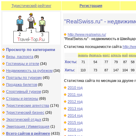
Туристический рейтинг
Регистрация
"RealSwiss.ru" - недвижи
http://www.realswiss.ru/
"RealSwiss.ru" - недвижимость в Швейца
Статистика посещаемости сайта
http://w
Просмотр по категориям
январь
февраль
март
апрель
май
июн
Визы, паспорта
(9)
Хосты
:
71
54
77
79
87
58
Гостиницы и отели
(34)
Хиты
:
110
73
87
147
104
99
Недвижимость за рубежом
(34)
Порталы по туризму
(45)
Статистика сайта по месяцам за другие г
Продажа билетов
(8)
2010 год
Спортивный туризм
(10)
2011 год
Страны и регионы
(69)
2012 год
Туристические агентства
(174)
2013 год
Туристический бизнес
(26)
2014 год
Экзотический отдых
(23)
2015 год
Эмиграция / Иммиграция
(1)
2016 год
Всего сайтов в рейтинге
(433)