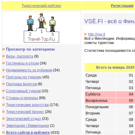
Туристический рейтинг
Регистрация
VSЁ.FI - всё о Фи
http://vse.fi
Всё о Финляндии. Информация
советы туристам.
Просмотр по категориям
Статистика посещаемости с
Визы, паспорта
(9)
Гостиницы и отели
(34)
Всего за январь 2020
Недвижимость за рубежом
(34)
Среда
01
Порталы по туризму
(45)
Четверг
02
Продажа билетов
(8)
Пятница
03
Спортивный туризм
(10)
Суббота
04
Страны и регионы
(69)
Воскресенье
05
Туристические агентства
(174)
Понедельник
06
Туристический бизнес
(26)
Вторник
07
Экзотический отдых
(23)
Среда
08
Эмиграция / Иммиграция
(1)
Четверг
09
Пятница
10
Всего сайтов в рейтинге
(433)