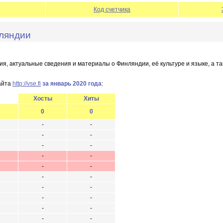
Код счетчика
нляндии
, актуальные сведения и материалы о Финляндии, её культуре и языке, а та
айта
http://vse.fi
за январь 2020 года
:
Хосты
Хиты
0
0
-
-
-
-
-
-
-
-
-
-
-
-
-
-
-
-
-
-
-
-