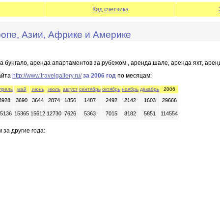
Код счетчика
ропе, Азии, Африке и Америке
а бунгало, аренда апартаментов за рубежом , аренда шале, аренда яхт, аре
айта
http://www.travelgallery.ru/
за 2006 год
по месяцам:
прель
май
июнь
июль
август
сентябрь
октябрь
ноябрь
декабрь
2006
3928
3690
3644
2874
1856
1487
2492
2142
1603
29666
5136
15365
15612
12730
7626
5363
7015
8182
5851
114554
 за другие года: