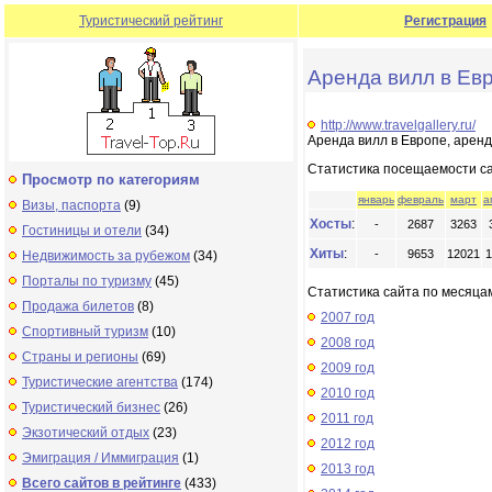
Туристический рейтинг
Регистрация
Аренда вилл в Ев
http://www.travelgallery.ru/
Аренда вилл в Европе, аренд
Статистика посещаемости с
Просмотр по категориям
январь
февраль
март
а
Визы, паспорта
(9)
Хосты
:
-
2687
3263
Гостиницы и отели
(34)
Хиты
:
-
9653
12021
1
Недвижимость за рубежом
(34)
Порталы по туризму
(45)
Статистика сайта по месяцам
Продажа билетов
(8)
2007 год
Спортивный туризм
(10)
2008 год
Страны и регионы
(69)
2009 год
Туристические агентства
(174)
2010 год
Туристический бизнес
(26)
2011 год
Экзотический отдых
(23)
2012 год
Эмиграция / Иммиграция
(1)
2013 год
Всего сайтов в рейтинге
(433)